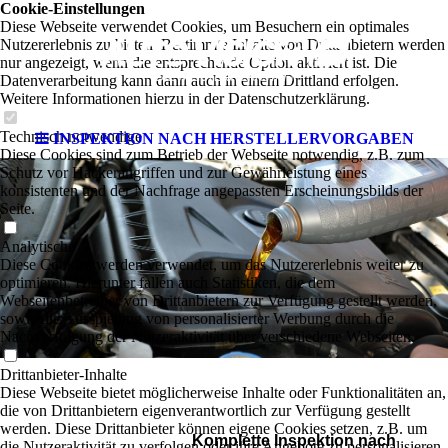
Cookie-Einstellungen
Diese Webseite verwendet Cookies, um Besuchern ein optimales
Nutzererlebnis zu bieten. Bestimmte Inhalte von Drittanbietern werden
nur angezeigt, wenn die entsprechende Option aktiviert ist. Die
Datenverarbeitung kann dann auch in einem Drittland erfolgen.
Weitere Informationen hierzu in der Datenschutzerklärung.
Technisch notwendige
INSPEKTION NACH HERSTELLERVORGABEN
Diese Cookies sind zum Betrieb der Webseite notwendig, z.B. zum
Schutz vor Hackerangriffen und zur Gewährleistung eines
konsistenten und der Nachfrage angepassten Erscheinungsbilds der
Seite.
Analytische
Diese Cookies werden verwendet, um das Nutzererlebnis weiter zu
optimieren. Hierunter fallen auch Statistiken, die dem
Webseitenbetreiber von Drittanbietern zur Verfügung gestellt werden,
sowie die Ausspielung von personalisierter Werbung durch die
Nachverfolgung der Nutzeraktivität über verschiedene Webseiten.
Drittanbieter-Inhalte
Diese Webseite bietet möglicherweise Inhalte oder Funktionalitäten an,
die von Drittanbietern eigenverantwortlich zur Verfügung gestellt
werden. Diese Drittanbieter können eigene Cookies setzen, z.B. um
Komplette Inspektion nach
die Nutzeraktivität zu verfolgen oder ihre Angebote zu personalisieren